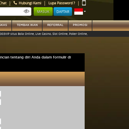
|
|
|
Chat
Hubungi Kami
Lupa Password ?
DAFTAR
GKAS
TEMBAK IKAN
REFERRAL
PROMOSI
| 303VIP situs Bola Online, Live Casino, Slot Online, Poker Online, Togel Online Terbai
cian tentang diri Anda dalam formulir di