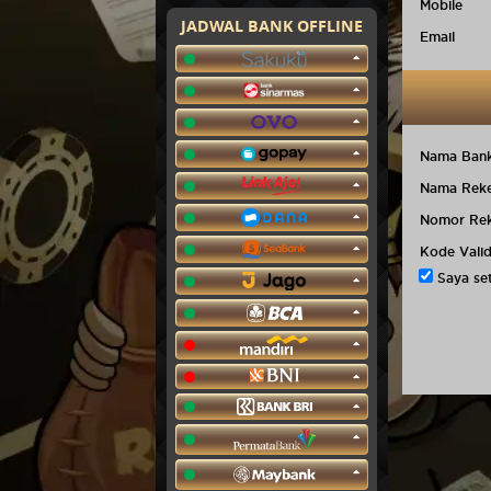
Mobile
JADWAL BANK OFFLINE
Email
Nama Ban
Nama Reke
Nomor Rek
Kode Valid
Saya se